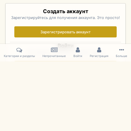
Создать аккаунт
Зарегистрируйтесь для получения аккаунта. Это просто!
Зарегистрировать аккаунт
Войти
Уже зарегистрированы? Войдите здесь.
Категории и разделы
Непрочитанные
Войти
Регистрация
Больше
Войти сейчас
Главная
Галерея
Pebble Beach Concours d'Elegance 2010
175
IPS Theme
by
IPSFocus
Язык
Cookies
mDiecast.com
Powered by Invision Community