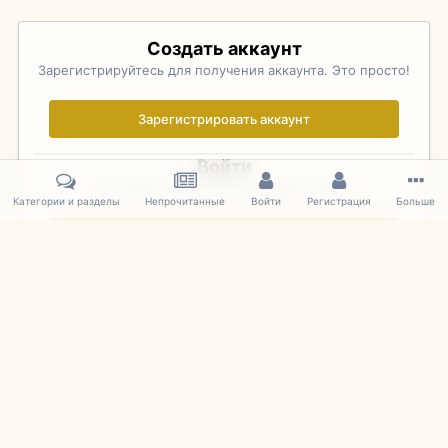
Создать аккаунт
Зарегистрируйтесь для получения аккаунта. Это просто!
Зарегистрировать аккаунт
Войти
Уже зарегистрированы? Войдите здесь.
Категории и разделы
Непрочитанные
Войти
Регистрация
Больше
Войти сейчас
Главная
Галерея
Pebble Beach Concours d'Elegance 2010
729
IPS Theme
by
IPSFocus
Язык
Cookies
mDiecast.com
Powered by Invision Community