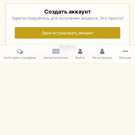
Создать аккаунт
Зарегистрируйтесь для получения аккаунта. Это просто!
Зарегистрировать аккаунт
Войти
Уже зарегистрированы? Войдите здесь.
Категории и разделы
Непрочитанные
Войти
Регистрация
Больше
Войти сейчас
Главная
Галерея
Pebble Beach Concours d'Elegance 2010
212
IPS Theme
by
IPSFocus
Язык
Cookies
mDiecast.com
Powered by Invision Community