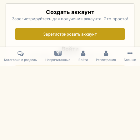
Создать аккаунт
Зарегистрируйтесь для получения аккаунта. Это просто!
Зарегистрировать аккаунт
Войти
Уже зарегистрированы? Войдите здесь.
Категории и разделы
Непрочитанные
Войти
Регистрация
Больше
Войти сейчас
Главная
Галерея
Pebble Beach Concours d'Elegance 2010
437
IPS Theme
by
IPSFocus
Язык
Cookies
mDiecast.com
Powered by Invision Community