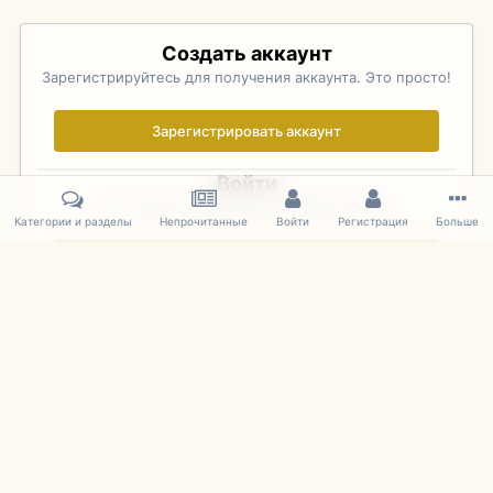
Создать аккаунт
Зарегистрируйтесь для получения аккаунта. Это просто!
Зарегистрировать аккаунт
Войти
Уже зарегистрированы? Войдите здесь.
Категории и разделы
Непрочитанные
Войти
Регистрация
Больше
Войти сейчас
Главная
Галерея
Pebble Beach Concours d'Elegance 2010
121.
IPS Theme
by
IPSFocus
Язык
Cookies
mDiecast.com
Powered by Invision Community