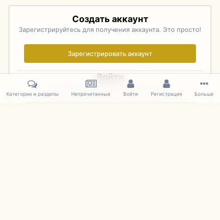
Создать аккаунт
Зарегистрируйтесь для получения аккаунта. Это просто!
Зарегистрировать аккаунт
Войти
Уже зарегистрированы? Войдите здесь.
Категории и разделы
Непрочитанные
Войти
Регистрация
Больше
Войти сейчас
Главная
Галерея
Pebble Beach Concours d'Elegance 2010
261
IPS Theme
by
IPSFocus
Язык
Cookies
mDiecast.com
Powered by Invision Community