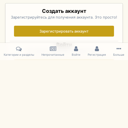
Создать аккаунт
Зарегистрируйтесь для получения аккаунта. Это просто!
Зарегистрировать аккаунт
Войти
Уже зарегистрированы? Войдите здесь.
Категории и разделы
Непрочитанные
Войти
Регистрация
Больше
Войти сейчас
Главная
Галерея
Pebble Beach Concours d'Elegance 2010
276
IPS Theme
by
IPSFocus
Язык
Cookies
mDiecast.com
Powered by Invision Community