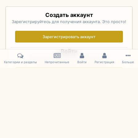
Создать аккаунт
Зарегистрируйтесь для получения аккаунта. Это просто!
Зарегистрировать аккаунт
Войти
Уже зарегистрированы? Войдите здесь.
Категории и разделы
Непрочитанные
Войти
Регистрация
Больше
Войти сейчас
Главная
Галерея
Pebble Beach Concours d'Elegance 2010
055
IPS Theme
by
IPSFocus
Язык
Cookies
mDiecast.com
Powered by Invision Community