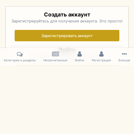
Создать аккаунт
Зарегистрируйтесь для получения аккаунта. Это просто!
Зарегистрировать аккаунт
Войти
Уже зарегистрированы? Войдите здесь.
Категории и разделы
Непрочитанные
Войти
Регистрация
Больше
Войти сейчас
Главная
Галерея
Pebble Beach Concours d'Elegance 2010
438
IPS Theme
by
IPSFocus
Язык
Cookies
mDiecast.com
Powered by Invision Community