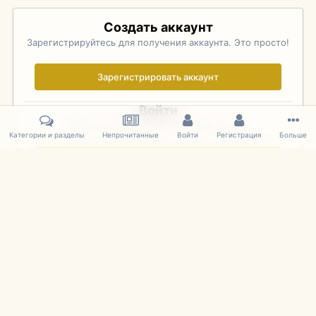
Создать аккаунт
Зарегистрируйтесь для получения аккаунта. Это просто!
Зарегистрировать аккаунт
Войти
Уже зарегистрированы? Войдите здесь.
Категории и разделы
Непрочитанные
Войти
Регистрация
Больше
Войти сейчас
Главная
Галерея
Pebble Beach Concours d'Elegance 2010
847
IPS Theme
by
IPSFocus
Язык
Cookies
mDiecast.com
Powered by Invision Community