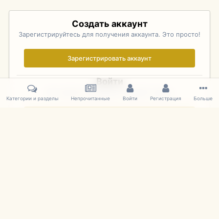
Создать аккаунт
Зарегистрируйтесь для получения аккаунта. Это просто!
Зарегистрировать аккаунт
Войти
Уже зарегистрированы? Войдите здесь.
Категории и разделы
Непрочитанные
Войти
Регистрация
Больше
Войти сейчас
Главная
Галерея
Pebble Beach Concours d'Elegance 2010
620
IPS Theme
by
IPSFocus
Язык
Cookies
mDiecast.com
Powered by Invision Community