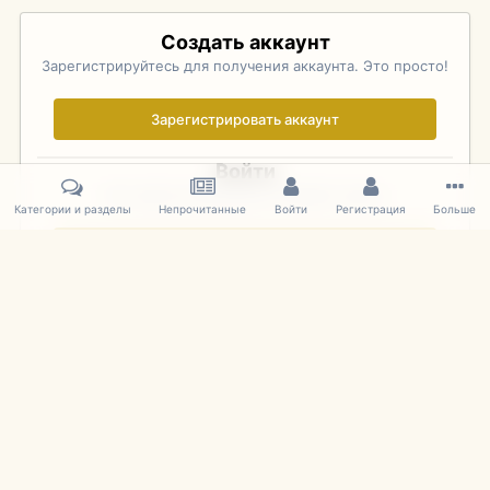
Создать аккаунт
Зарегистрируйтесь для получения аккаунта. Это просто!
Зарегистрировать аккаунт
Войти
Уже зарегистрированы? Войдите здесь.
Категории и разделы
Непрочитанные
Войти
Регистрация
Больше
Войти сейчас
Главная
Галерея
Pebble Beach Concours d'Elegance 2010
789
IPS Theme
by
IPSFocus
Язык
Cookies
mDiecast.com
Powered by Invision Community