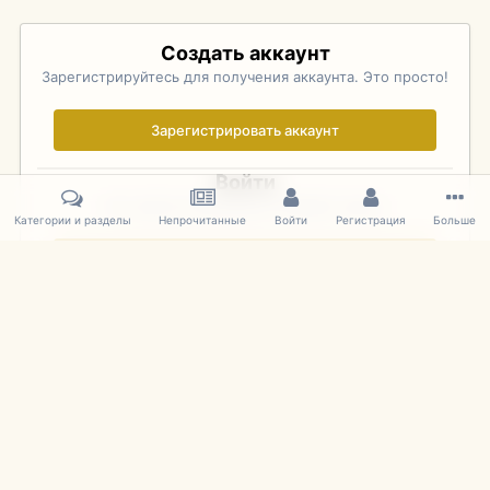
Создать аккаунт
Зарегистрируйтесь для получения аккаунта. Это просто!
Зарегистрировать аккаунт
Войти
Уже зарегистрированы? Войдите здесь.
Категории и разделы
Непрочитанные
Войти
Регистрация
Больше
Войти сейчас
Главная
Галерея
Pebble Beach Concours d'Elegance 2010
062
IPS Theme
by
IPSFocus
Язык
Cookies
mDiecast.com
Powered by Invision Community