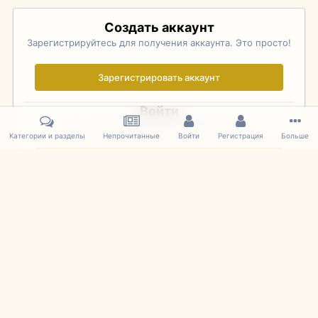
Создать аккаунт
Зарегистрируйтесь для получения аккаунта. Это просто!
Зарегистрировать аккаунт
Войти
Уже зарегистрированы? Войдите здесь.
Категории и разделы
Непрочитанные
Войти
Регистрация
Больше
Войти сейчас
Главная
Галерея
Pebble Beach Concours d'Elegance 2010
068
IPS Theme
by
IPSFocus
Язык
Cookies
mDiecast.com
Powered by Invision Community