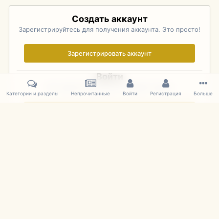
Создать аккаунт
Зарегистрируйтесь для получения аккаунта. Это просто!
Зарегистрировать аккаунт
Войти
Уже зарегистрированы? Войдите здесь.
Категории и разделы
Непрочитанные
Войти
Регистрация
Больше
Войти сейчас
Главная
Галерея
Pebble Beach Concours d'Elegance 2010
648
IPS Theme
by
IPSFocus
Язык
Cookies
mDiecast.com
Powered by Invision Community