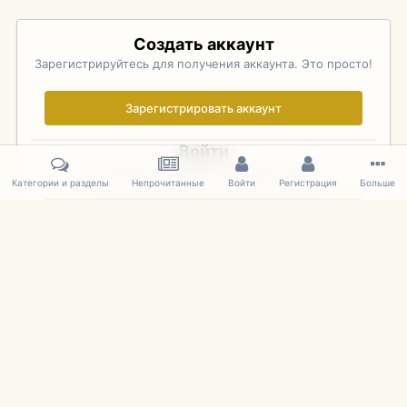
Создать аккаунт
Зарегистрируйтесь для получения аккаунта. Это просто!
Зарегистрировать аккаунт
Войти
Уже зарегистрированы? Войдите здесь.
Категории и разделы
Непрочитанные
Войти
Регистрация
Больше
Войти сейчас
Главная
Галерея
Pebble Beach Concours d'Elegance 2010
167.
IPS Theme
by
IPSFocus
Язык
Cookies
mDiecast.com
Powered by Invision Community