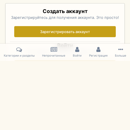
Создать аккаунт
Зарегистрируйтесь для получения аккаунта. Это просто!
Зарегистрировать аккаунт
Войти
Уже зарегистрированы? Войдите здесь.
Категории и разделы
Непрочитанные
Войти
Регистрация
Больше
Войти сейчас
Главная
Галерея
Pebble Beach Concours d'Elegance 2010
506
IPS Theme
by
IPSFocus
Язык
Cookies
mDiecast.com
Powered by Invision Community