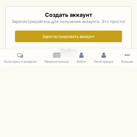
Создать аккаунт
Зарегистрируйтесь для получения аккаунта. Это просто!
Зарегистрировать аккаунт
Войти
Уже зарегистрированы? Войдите здесь.
Категории и разделы
Непрочитанные
Войти
Регистрация
Больше
Войти сейчас
Главная
Галерея
Pebble Beach Concours d'Elegance 2010
331
IPS Theme
by
IPSFocus
Язык
Cookies
mDiecast.com
Powered by Invision Community