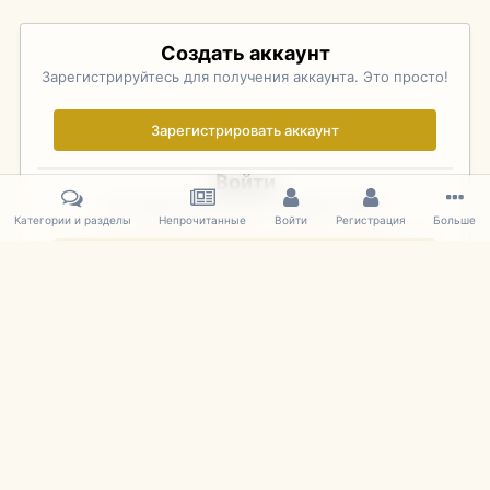
Создать аккаунт
Зарегистрируйтесь для получения аккаунта. Это просто!
Зарегистрировать аккаунт
Войти
Уже зарегистрированы? Войдите здесь.
Категории и разделы
Непрочитанные
Войти
Регистрация
Больше
Войти сейчас
Главная
Галерея
Pebble Beach Concours d'Elegance 2010
509
IPS Theme
by
IPSFocus
Язык
Cookies
mDiecast.com
Powered by Invision Community