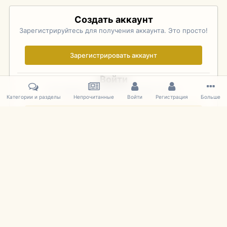
Создать аккаунт
Зарегистрируйтесь для получения аккаунта. Это просто!
Зарегистрировать аккаунт
Войти
Уже зарегистрированы? Войдите здесь.
Категории и разделы
Непрочитанные
Войти
Регистрация
Больше
Войти сейчас
Главная
Галерея
Pebble Beach Concours d'Elegance 2010
026
IPS Theme
by
IPSFocus
Язык
Cookies
mDiecast.com
Powered by Invision Community