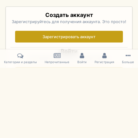
Создать аккаунт
Зарегистрируйтесь для получения аккаунта. Это просто!
Зарегистрировать аккаунт
Войти
Уже зарегистрированы? Войдите здесь.
Категории и разделы
Непрочитанные
Войти
Регистрация
Больше
Войти сейчас
Главная
Галерея
Pebble Beach Concours d'Elegance 2010
756
IPS Theme
by
IPSFocus
Язык
Cookies
mDiecast.com
Powered by Invision Community