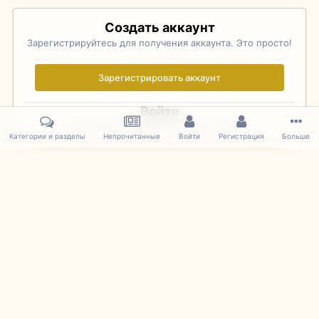
Создать аккаунт
Зарегистрируйтесь для получения аккаунта. Это просто!
Зарегистрировать аккаунт
Войти
Уже зарегистрированы? Войдите здесь.
Категории и разделы
Непрочитанные
Войти
Регистрация
Больше
Войти сейчас
Главная
Галерея
Pebble Beach Concours d'Elegance 2010
180
IPS Theme
by
IPSFocus
Язык
Cookies
mDiecast.com
Powered by Invision Community