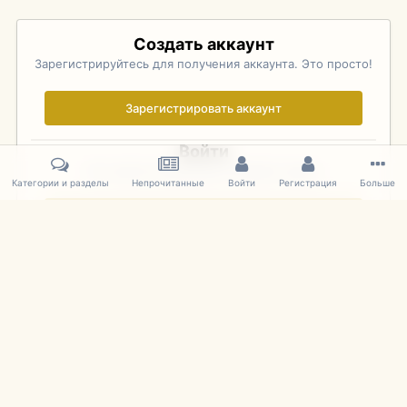
Создать аккаунт
Зарегистрируйтесь для получения аккаунта. Это просто!
Зарегистрировать аккаунт
Войти
Уже зарегистрированы? Войдите здесь.
Категории и разделы
Непрочитанные
Войти
Регистрация
Больше
Войти сейчас
Главная
Галерея
Pebble Beach Concours d'Elegance 2010
393
IPS Theme
by
IPSFocus
Язык
Cookies
mDiecast.com
Powered by Invision Community