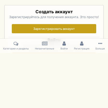
Создать аккаунт
Зарегистрируйтесь для получения аккаунта. Это просто!
Зарегистрировать аккаунт
Войти
Уже зарегистрированы? Войдите здесь.
Категории и разделы
Непрочитанные
Войти
Регистрация
Больше
Войти сейчас
Главная
Галерея
Pebble Beach Concours d'Elegance 2010
519
IPS Theme
by
IPSFocus
Язык
Cookies
mDiecast.com
Powered by Invision Community