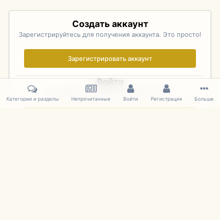
Создать аккаунт
Зарегистрируйтесь для получения аккаунта. Это просто!
Зарегистрировать аккаунт
Войти
Уже зарегистрированы? Войдите здесь.
Категории и разделы
Непрочитанные
Войти
Регистрация
Больше
Войти сейчас
Главная
Галерея
Pebble Beach Concours d'Elegance 2010
507
IPS Theme
by
IPSFocus
Язык
Cookies
mDiecast.com
Powered by Invision Community