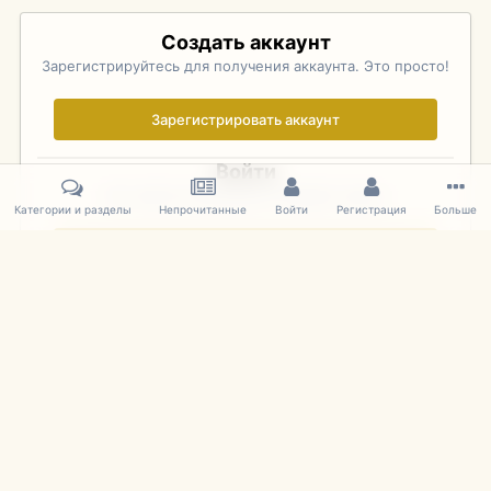
Создать аккаунт
Зарегистрируйтесь для получения аккаунта. Это просто!
Зарегистрировать аккаунт
Войти
Уже зарегистрированы? Войдите здесь.
Категории и разделы
Непрочитанные
Войти
Регистрация
Больше
Войти сейчас
Главная
Галерея
Pebble Beach Concours d'Elegance 2010
741.
IPS Theme
by
IPSFocus
Язык
Cookies
mDiecast.com
Powered by Invision Community