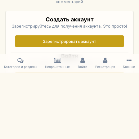
комментарий
Создать аккаунт
Зарегистрируйтесь для получения аккаунта. Это просто!
Зарегистрировать аккаунт
Войти
Уже зарегистрированы? Войдите здесь.
Категории и разделы
Непрочитанные
Войти
Регистрация
Больше
Войти сейчас
Главная
Галерея
Rolex Monterey Motorsports Reunion - Practice (
IPS Theme
by
IPSFocus
Язык
Cookies
mDiecast.com
Powered by Invision Community