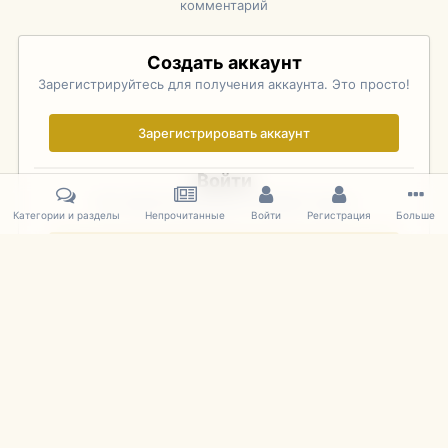
комментарий
Создать аккаунт
Зарегистрируйтесь для получения аккаунта. Это просто!
Зарегистрировать аккаунт
Войти
Уже зарегистрированы? Войдите здесь.
Категории и разделы
Непрочитанные
Войти
Регистрация
Больше
Войти сейчас
Главная
Галерея
Rolex Monterey Motorsports Reunion - Practice (
IPS Theme
by
IPSFocus
Язык
Cookies
mDiecast.com
Powered by Invision Community