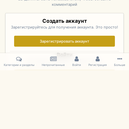
комментарий
Создать аккаунт
Зарегистрируйтесь для получения аккаунта. Это просто!
Зарегистрировать аккаунт
Войти
Уже зарегистрированы? Войдите здесь.
Категории и разделы
Непрочитанные
Войти
Регистрация
Больше
Войти сейчас
Главная
Галерея
Rolex Monterey Motorsports Reunion - Practice (
IPS Theme
by
IPSFocus
Язык
Cookies
mDiecast.com
Powered by Invision Community