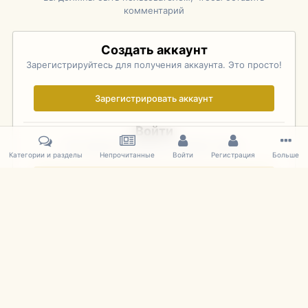
комментарий
Создать аккаунт
Зарегистрируйтесь для получения аккаунта. Это просто!
Зарегистрировать аккаунт
Войти
Уже зарегистрированы? Войдите здесь.
Категории и разделы
Непрочитанные
Войти
Регистрация
Больше
Войти сейчас
Главная
Галерея
Rolex Monterey Motorsports Reunion - Practice (
IPS Theme
by
IPSFocus
Язык
Cookies
mDiecast.com
Powered by Invision Community