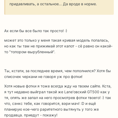
придавливать, а остальное... Да вроде в норме.
Ах если бы все было так просто! :)
может это только у меня такая кривая модель попалась,
но как ты там не прижимай этот капот - сё равно он какой-
то "топором-вырубленный".
Ты, кстати, за последнее время, чем пополнился? Хотя бы
списочек черкани не говоря уж про фотки!
Хотя новые фотки я тоже всегда жду на твоем сайте. Кста,
я тут недавно выйграл такой же Lane'овский GT500 как у
тя, опять же запал на него просмотрев фотки твоего! :) так
что, сэнкс тебе, как говорится, вэри мач! :D и ещё
планирую кое-чего раритетного вытянуть у того же
продавца. приедут - покажу!