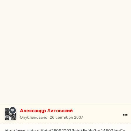
Александр Литовский
Опубликовано:
26 сентября 2007
http://www.avto.ru/foto/26092007/fotoMin/4g3w_14507.jpg
Се