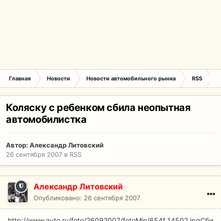
Главная
Новости
Новости автомобильного рынка
RSS
К
Коляску с ребенком сбила неопытная
автомобилистка
Автор:
Александр Литовский
26 сентября 2007
в
RSS
Александр Литовский
Опубликовано:
26 сентября 2007
http://www.avto.ru/foto/26092007/fotoMin/654f_14502.jpg
Сби