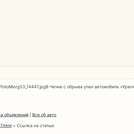
/fotoMin/g53_14447.jpg
В Чечне с обрыва упал автомобиль «Урал
а объявлений
|
Все об авто
7.html
= Ссылка на статью