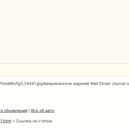
/fotoMin/fg5_14441.jpg
Американское издание Wall Street Journal
а объявлений
|
Все об авто
1.html
= Ссылка на статью