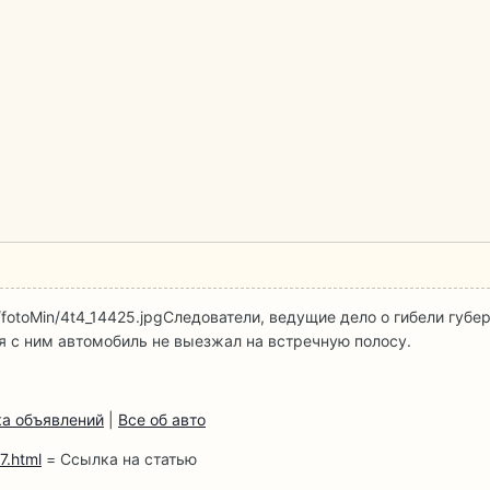
/fotoMin/4t4_14425.jpg
Следователи, ведущие дело о гибели губе
я с ним автомобиль не выезжал на встречную полосу.
а объявлений
|
Все об авто
7.html
= Ссылка на статью