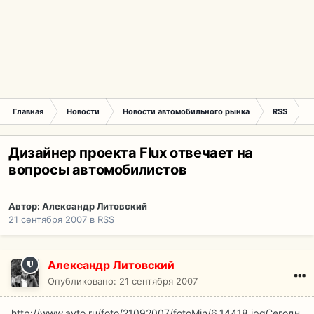
Главная
Новости
Новости автомобильного рынка
RSS
Д
Дизайнер проекта Flux отвечает на
вопросы автомобилистов
Автор:
Александр Литовский
21 сентября 2007
в
RSS
Александр Литовский
Опубликовано:
21 сентября 2007
http://www.avto.ru/foto/21092007/fotoMin/6_14418.jpg
Сегодн