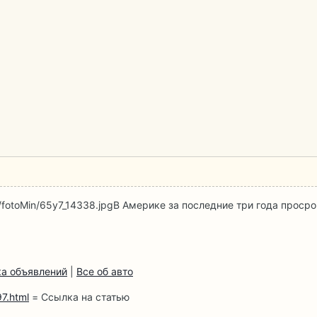
/fotoMin/65y7_14338.jpg
В Америке за последние три года проср
а объявлений
|
Все об авто
7.html
= Ссылка на статью