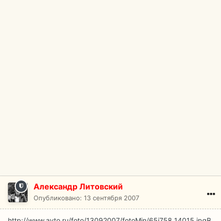
Александр Литовский
Опубликовано:
13 сентября 2007
http://www.avto.ru/foto/13092007/fotoMin/65i758_14015.jpg
В