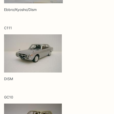
Ebbro/Kyosho/Dism
C111
DISM
GC10