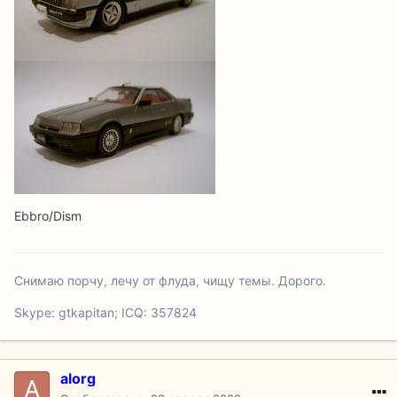
Ebbro/Dism
Снимаю порчу, лечу от флуда, чищу темы. Дорого.
Skype: gtkapitan; ICQ: 357824
alorg