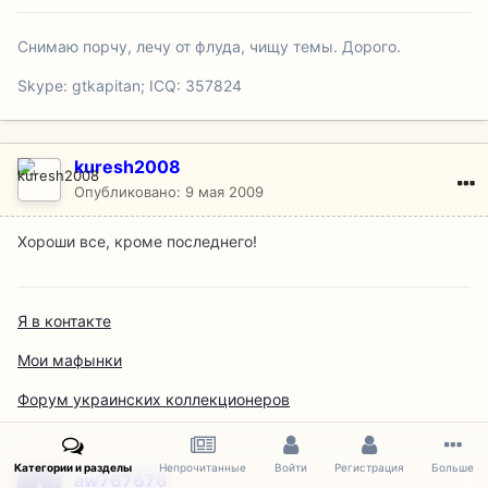
Снимаю порчу, лечу от флуда, чищу темы. Дорого.
Skype: gtkapitan; ICQ: 357824
kuresh2008
Опубликовано:
9 мая 2009
Хороши все, кроме последнего!
Я в контакте
Мои мафынки
Форум украинских коллекционеров
Категории и разделы
Непрочитанные
Войти
Регистрация
Больше
aw767676