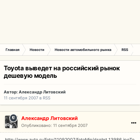
Главная
Новости
Новости автомобильного рынка
RSS
T
Toyota выведет на российский рынок
дешевую модель
Автор:
Александр Литовский
11 сентября 2007
в
RSS
Александр Литовский
Опубликовано:
11 сентября 2007
http://www.avto.ru/foto/11092007/fotoMin/dsghrt_13986.jpg
To