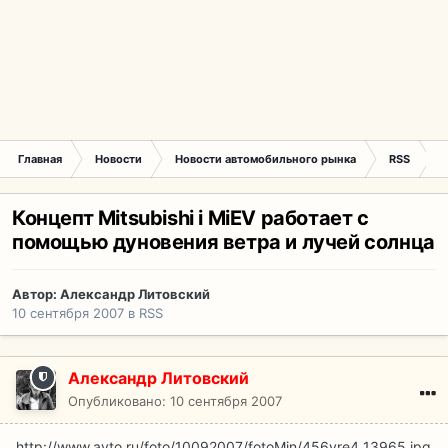
Главная
Новости
Новости автомобильного рынка
RSS
К
Концепт Mitsubishi i MiEV работает с
помощью дуновения ветра и лучей солнца
Автор:
Александр Литовский
10 сентября 2007
в
RSS
Александр Литовский
Опубликовано:
10 сентября 2007
http://www.avto.ru/foto/10092007/fotoMin/456yre4_13965.jpg