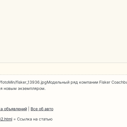
fotoMin/fisker_13936.jpg
Модельный ряд компании Fisker Coachbu
ся новым экземпляром.
а объявлений
|
Все об авто
2.html
= Ссылка на статью