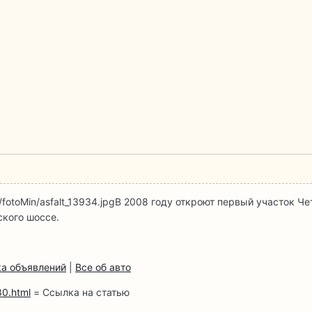
fotoMin/asfalt_13934.jpg
В 2008 году откроют первый участок Чет
ского шоссе.
а объявлений
|
Все об авто
80.html
= Ссылка на статью