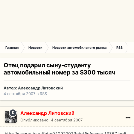
Главная
Новости
Новости автомобильного рынка
RSS
О
Отец подарил сыну-студенту
автомобильный номер за $300 тысяч
Автор:
Александр Литовский
4 сентября 2007
в
RSS
Александр Литовский
Опубликовано:
4 сентября 2007
http://www.avto.ru/foto/04092007/fotoMin/nomer_13867.jpg
В