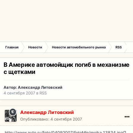
Главная
Новости
Новости автомобильного рынка
RSS
В
В Америке автомойщик погиб в механизме
с щетками
Автор:
Александр Литовский
4 сентября 2007
в
RSS
Александр Литовский
Опубликовано:
4 сентября 2007
http://www.avto.ru/foto/04092007/fotoMin/moika_13834.jpg
П