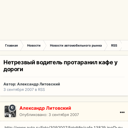
Главная
Новости
Новости автомобильного рынка
RSS
Н
Нетрезвый водитель протаранил кафе у
дороги
Автор:
Александр Литовский
3 сентября 2007
в
RSS
Александр Литовский
Опубликовано:
3 сентября 2007
http://www.avto.ru/foto/3092007/fotoMin/cafe_13829.jpg
Пьян