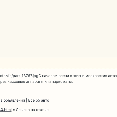
fotoMin/park_13767.jpg
С началом осени в жизни московских авто
ерез кассовые аппараты или паркоматы.
а объявлений
|
Все об авто
30.html
= Ссылка на статью