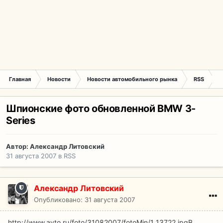
Главная
Новости
Новости автомобильного рынка
RSS
Ш
Шпионские фото обновленной BMW 3-
Series
Автор:
Александр Литовский
31 августа 2007
в
RSS
Александр Литовский
Опубликовано:
31 августа 2007
http://www.avto.ru/foto/31082007/fotoMin/1_13722.jpg
В