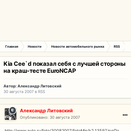
Главная
Новости
Новости автомобильного рынка
RSS
K
Kia Cee`d показал себя с лучшей стороны
на краш-тесте EuroNCAP
Автор:
Александр Литовский
30 августа 2007
в
RSS
Александр Литовский
Опубликовано:
30 августа 2007
http://www.avto.ru/foto/30082007/fotoMin/k2_13597.jpg
По